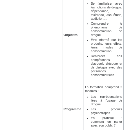
Se familiariser avec
les notions de drogue,
dépendance,
tolérance, assuétude,
addiction,…
Comprendre le
phénomène de
consommation de
Objectifs
drogue
Etre informé sur les
produits, leurs effets,
leurs modes de
consommation
Renforcer ses
compétences
d’accueil, d’écoute et
de dialogue avec des
personnes
consommatrices
La formation comprend 3
modules :
Les représentations
liées à l’usage de
drogue
Programme
Les produits
psychotropes
En pratique :
comment en parler
avec son public ?