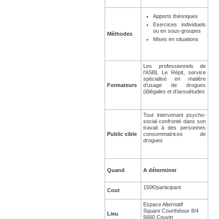
Apports théoriques
Exercices individuels
ou en sous-groupes
Méthodes
Mises en situations
Les professionnels de
l’ASBL Le Répit, service
spécialisé en matière
Formateurs
d’usage de drogues
(il)légales et d’assuétudes
Tout intervenant psycho-
social confronté dans son
travail à des personnes
Public cible
consommatrices de
drogues
Quand
A déterminer
150€/participant
Cout
Espace Alternatif
Square Courthéoux 8/4
Lieu
5660 Couvin