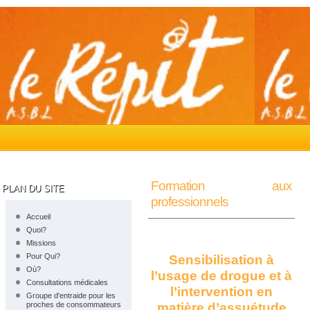
Formation aux
PLAN DU SITE
professionnels
Accueil
Quoi?
Missions
Pour Qui?
Sensibilisation à
Où?
l’usage de drogue et à
Consultations médicales
l’intervention en
Groupe d'entraide pour les
proches de consommateurs
matière d’assuétude